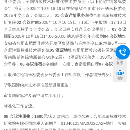
各位委员：
全国纳米技术标准化技术委员会（以下简称“纳米标委
会"）拟定于2025年10月16-19日在安徽省合肥市召开纳米标委会
2025年度会议，会期二天。
01 会议详情承办单位
合肥鸿蒙标准技术
研究院
02 会议时间
2025年10月16-19日（16日下午报到，17-18日
全天纳米标委会年度会议，会议日程安排详见会议手册）。
03 会议
报到
2025年10月16日14:00-20:00 纳米标委会年会报到
04 会议地址
安徽省合肥市肥西县经济开发区集贤路与麻埠路交口麻埠路6号——
合肥鸿蒙标准技术研究院
05 酒店地址
合肥肥西希尔顿花园酒店（金
寨南路辅路绿地新都会G3栋2层）（酒店协议价为：350元/间/晚，
联系
含早餐）
06 会议住宿
会务组统一安排，食宿费用自理
07 会议内容
听取和讨论纳米标委会及分委会工作组年度工作总结报告及计划；
顶部
听取国际纳米技术标准最新进展报告；
审查国家标准及新申请立项项目；
标准化工作交流。
08 会议注册费：1600元/人
汇款信息：
单位名称：合肥鸿蒙标准技术
研究院有限公司
纳税人识别号：91340123MA2U22CA2F
地址：安徽