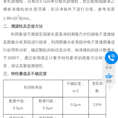
苯乳胶微粒，分离出
9.7
µm
单分散乳胶微粒，然后配制成聚苯乙
烯标准微粒的水悬浮液，在洁净条件下进行分装。参考浓度
7
1.99
×
10
粒
/mL
。
二、溯源性及定值方法
利用量值可溯源至国家长度基准的测微尺对扫描电子显微镜
及图像分析系统进行校准，利用图像分析系统对电子显微图像进
行处理和分析，确定颗粒的粒径及分布。标准微粒的统计数量大
于
1500
个。通过使用满足计量学特性要求的测量方法和计量器
具，保证其量值溯源性。
联系
三、特性量值及不确定度
+
顶部
不确定度，
变异系
粒径标准值
k
=2
数
数量中值：
数量均值：
0.2µm
2.6%
9.3µm
9.3µm