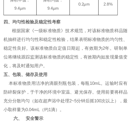
体积中值：
体积均值：
0.2µm
2.8%
9.4µm
9.4µm
四、均匀性检验及稳定性考察
根据国家《一级标准物质》技术规范，对该标准物质样品随
机抽样进行均匀性和稳定性检验，结果表明标准物质的均匀性、
稳定性良好。该标准物质自定值日期起，有效期为
2
年。研制单
位将继续跟踪监测该标准物质的稳定性，有效期内如发现量值变
化，将及时通知用户。
五、包装、储存及使用
本标准物质用洁净的滴眼剂瓶包装，每瓶
10mL
。运输时应有
防碎裂保护，于干净的环境中室温、避光保存。使用前要将样品
充分分散均匀（如在超声浴中处理
2~5
分钟后摇
100
次以上），最
小取样量为
0.04mL
（约
1
滴）。
六、
安全警示