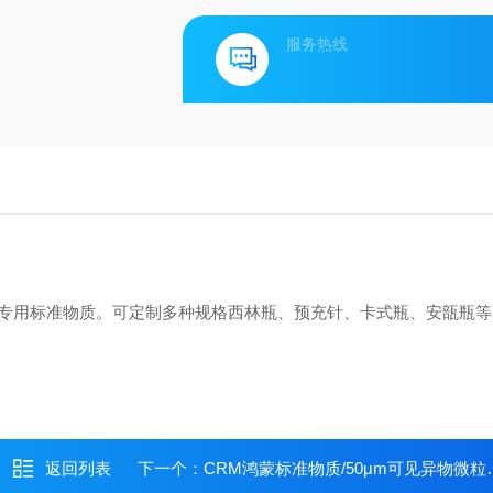
服务热线
专用标准物质。可定制多种规格西林瓶、预充针、卡式瓶、安瓿瓶等
返回列表
下一个：
CRM鸿蒙标准物质/50μm可见异物微粒标准物质GBW(E)090053（可见异物）-50μm 3粒-5粒 2mL西林瓶 装量1.0ml/瓶-2mL...