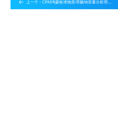
上一个：
CRM鸿蒙标准物质/草酸钠容量分析用溶液标准物质c(1/2Na2C2O4)：0.01mol/L=c(Na2C2O4)：0.005mol/L(药典浓度)1L