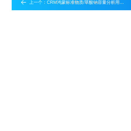
上一个：
CRM鸿蒙标准物质/草酸钠容量分析用溶液标准物质c(1/2Na2C2O4)：0.5mol/L=c(Na2C2O4)：0.25mol/L(药典浓度)45mL