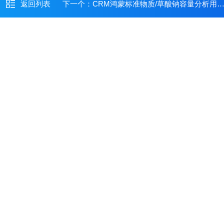
返回列表
下一个：
CRM鸿蒙标准物质/草酸钠容量分析用溶液标准物质c(1/2Na2C2O4)：0.01mol/L=c(Na2C2O4)：0.005mol/L(药典浓度)45mL