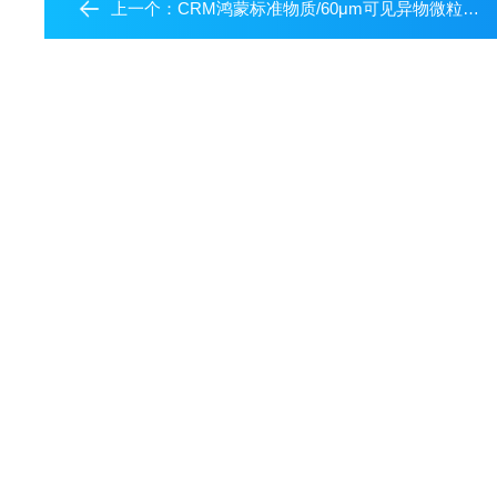
上一个：
CRM鸿蒙标准物质/60μm可见异物微粒标准物质GBW(E)120029（可见异物专用）-20粒-5mL