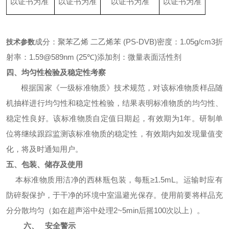
以证书为准
以证书为准
以证书为准
以证书为准
成分：聚苯乙烯 二乙烯苯 (PS-DVB)
密度：1.05g/cm
3
折
技术参数
射率：1.59@589nm (25℃)
添加剂：微量表面活性剂
四、均匀性检验及稳定性考察
根据国家《一级标准物质》技术规范，对该标准物质样品随
机抽样进行均匀性和稳定性检验，结果表明标准物质的均匀性、
稳定性良好。该标准物质自定值日期起，有效期为
1
年。研制单
位将继续跟踪监测该标准物质的稳定性，有效期内如发现量值变
化，将及时通知用户。
五、包装、储存及使用
本标准物质用洁净的西林瓶包装，每瓶
≥
1.5mL
。运输时应有
防碎裂保护，于干净的环境中室温避光保存。使用前要将样品充
分分散均匀
（如在超声浴中处理
2~5min
后摇
100
次以上）
。
六、
安全警示