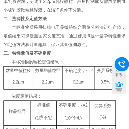
苯乳胶微粒，分离出
2.2µm
乳胶微粒
，然后配制成所需浓度的血
小板乳胶微粒悬浮液，在洁净条件下分装。
二、溯源性及定值方法
本标准物质采用扫描电子显微镜结合图像分析法进行定值，
定值结果可溯源至国家长度基准。通过使用满足计量学特性要求
的定值方法和计量器具，保证其量值溯源性。
三、特性量值及不确定度
本标准物质粒径定值结果：
+
数量中值粒径
数量均值粒径
不确定度，
k
=2
变异系数
联系
2.2µm
2.2µm
0.2µm
3.5%
顶部
浓度定值结果：
标准值
不确定度，
k
=2
变异系数
样品批号
9
9
(%)
(10
个
/L)
(10
个
/L)