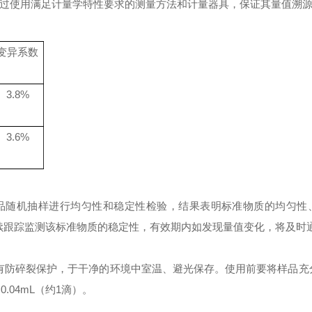
过使用满足计量学特性要求的测量方法和计量器具，保证其量值溯
变异系数
3.8%
3.6%
品随机抽样进行均匀性和稳定性检验，结果表明标准物质的均匀性
续跟踪监测该标准物质的稳定性，有效期内如发现量值变化，将及时
有防碎裂保护，于干净的环境中室温、避光保存。使用前要将样品充
为
0.04mL
（约
1
滴）。