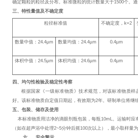
确定颗粒的粒径及分布。标准微粒的统计数量大于
1500
个。通
三、特性量值及不确定度
粒径标准值
不确定度，
k
=2
数量中值：
24.4µm
数量均值：
24.4µm
0.4µm
体积中值：
24.5µm
体积均值：
24.6µm
0.4µm
四、均匀性检验及稳定性考察
根据国家《一级标准物质》技术规范，对该标准物质样
好。该标准物质自定值日期起，有效期为
2
年。研制单位将继
五、包装、储存及使用
本标准物质用洁净的滴眼剂瓶包装，每瓶
10mL
。运输时应
（如在超声浴中处理
2~5
分钟后摇
100
次以上），最小取样量
六、
安全警示