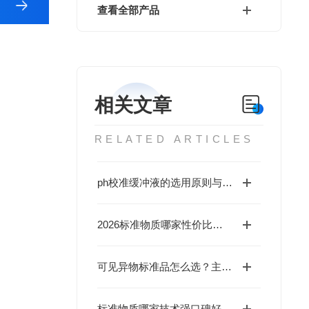
查看全部产品
相关文章
RELATED ARTICLES
ph校准缓冲液的选用原则与性能分析
2026标准物质哪家性价比高？北京海岸鸿蒙现货标物价格合理有优惠
可见异物标准品怎么选？主流品牌型号详解+生产厂家避坑指南
标准物质哪家技术强口碑好？海岸鸿蒙有特殊规格研制能力，免费咨询享特价优惠