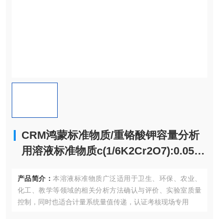
CRM鸿蒙标准物质/重铬酸钾容量分析
用溶液标准物质c(1/6K2Cr2O7):0.05m
ol/L=c(K2Cr2O7):0.0083mol/L(药典浓
产品简介：
本溶液标准物质广泛适用于卫生、环保、农业、
度)500mL
化工、教学等领域的相关分析方法确认与评价、实验室质量
控制，同时也适合计量系统量值传递，认证考核现场专用