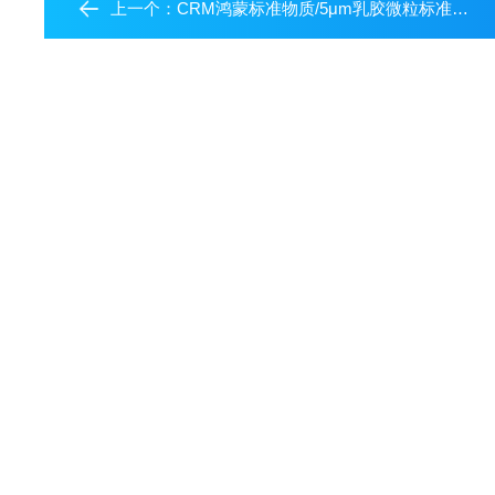
上一个：
CRM鸿蒙标准物质/5μm乳胶微粒标准物质（滤除率）（5瓶起订）