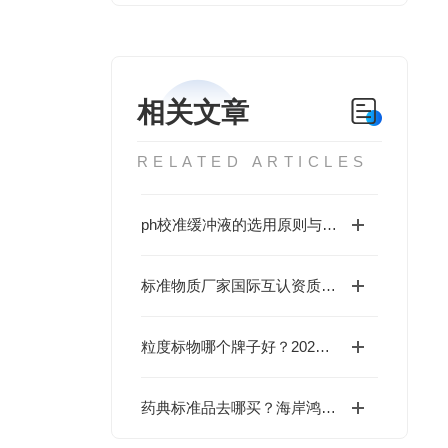
相关文章
RELATED ARTICLES
ph校准缓冲液的选用原则与性能分析
标准物质厂家国际互认资质排行榜：CNAS/ISO17034认证企业全览，谁具备出口实力？
粒度标物哪个牌子好？2026年主流品牌实测评比，北京海岸鸿蒙以技术硬实力脱颖而出
药典标准品去哪买？海岸鸿蒙正规研制厂家，随货出具批次稳定性完整数据，药典专用标物现货报价