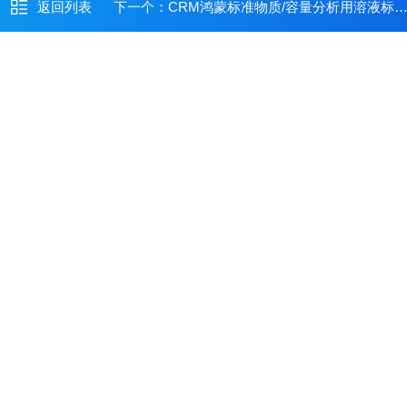
返回列表
下一个：
CRM鸿蒙标准物质/容量分析用溶液标准物质c(Na2S2O3)：0.1mol/L100mL