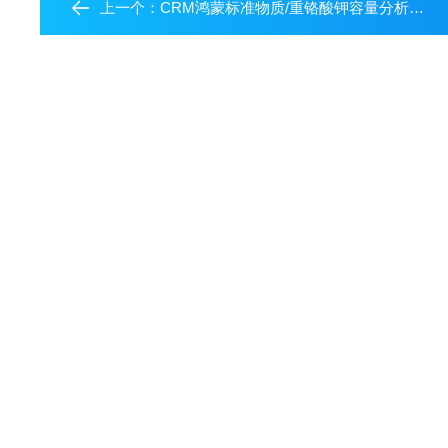
上一个：
CRM鸿蒙标准物质/重铬酸钾容量分析用溶液标准物质c(1/6K2Cr2O7):0.1mol/L=c(K2Cr2O7):0.0167mol/L(药典浓度)45mL