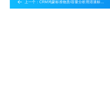
上一个：
CRM鸿蒙标准物质/容量分析用溶液标准物质c(AgNO3)：0.05mol/L45mL