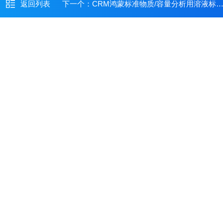
返回列表
下一个：
CRM鸿蒙标准物质/容量分析用溶液标准物质c(AgNO3)： 0.01mol/L100mL