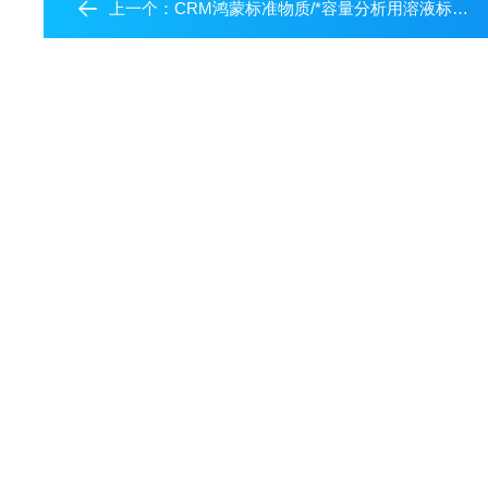
上一个：
CRM鸿蒙标准物质/*容量分析用溶液标准物质c(NaOH)：0.5mol/L500mL