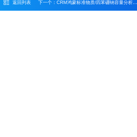
返回列表
下一个：
CRM鸿蒙标准物质/四苯硼钠容量分析用溶液标准物质c(C24H20BNa)：0.01mol/L500mL