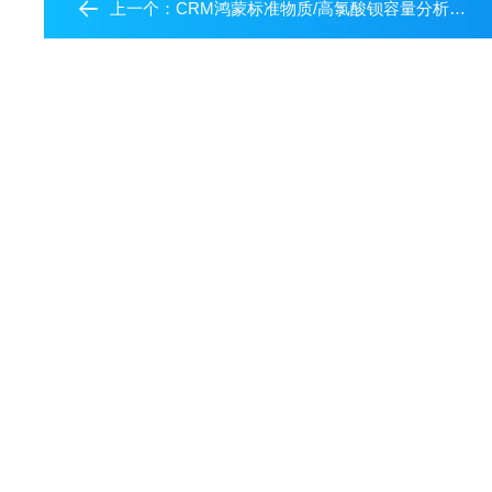
上一个：
CRM鸿蒙标准物质/高氯酸钡容量分析用标准物质c(Ba(ClO4)2)：0.1mol/L500mL