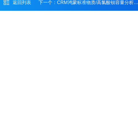
返回列表
下一个：
CRM鸿蒙标准物质/高氯酸钡容量分析用标准物质c(Ba(ClO4)2)：0.01mol/L500mL