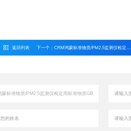
返回列表
下一个：
CRM鸿蒙标准物质/PM2.5监测仪检定用标准物质GBW13642-空气动力学当量直径1.5μm；固含量10%-10mL