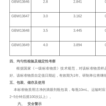
GBW13646
2.8
2.841
GBW13647
3.0
3.162
GBW13648
3.5
3.445
GBW13649
4.0
3.894
四、均匀性检验及稳定性考察
根据国家《一级标准物质》技术规范，对该标准物质样
好。该标准物质自定值日期起，有效期为
1
年。研制单位将继
五、包装、储存及使用
本标准物质用洁净的滴眼剂瓶包装，每瓶
10mL
。运输时应
2~5
分钟后摇
100
次以上）。
六、
安全警示