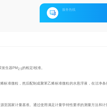
服务热线
胶发生器
PM
的检定
/
校准
。
2.5
乙烯标准微粒，然后配制成聚苯乙烯标准微粒的水悬浮液，在洁净条
溯源至国家计量基准。
通过使用满足计量学特性要求的测量方法和计