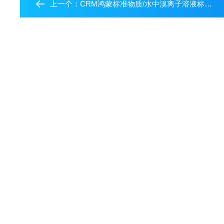
上一个：
CRM鸿蒙标准物质/水中溴离子溶液标准物质1000μg /mL20mL