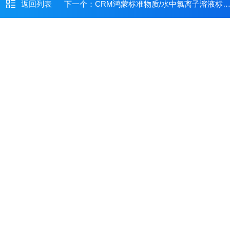
返回列表
下一个：
CRM鸿蒙标准物质/水中氯离子溶液标准物质1000μg /mL20mL