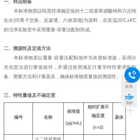
一、样品制备
本标准物质以纯度经准确定值的十二烷基苯磺酸钠和六次纯
化水
(
经离子交换、反渗透、六效蒸馏
)
为原料，在室温
20
℃
±4
℃
的洁净实验室中采用重量
-
容量法配制而成。
二、溯源性及定值方法
本标准物质以重量
-
容量法配制值作为浓度标准值，采用分
光光度法进行量值核对，并通过使用满足计量学特性要求的制
备、测量方法和计量器具，确保标准物质量值的溯源性。
联系
三、特性量值及不确定度
顶部
+
相对扩展不
标准值
确定度
编号
名称
基体
(
μg
/mL)
(
k
=2)
十二烷基苯磺