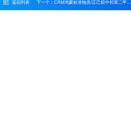
返回列表
下一个：
CRM鸿蒙标准物质/正己烷中邻苯二甲酸二丁酯溶液标准物质100μg/mL2mL