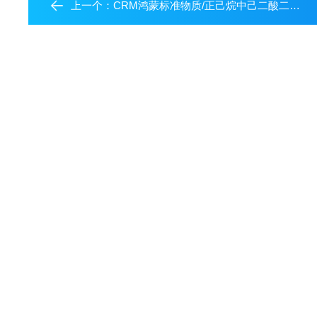
上一个：
CRM鸿蒙标准物质/正己烷中己二酸二正辛酯(DEHA)溶液标准物质500μg/mL5mL