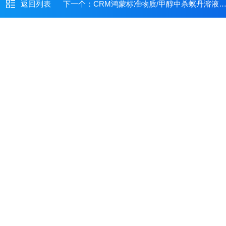
返回列表
下一个：
CRM鸿蒙标准物质/甲醇中杀螟丹溶液标准物质100μg/mL1mL