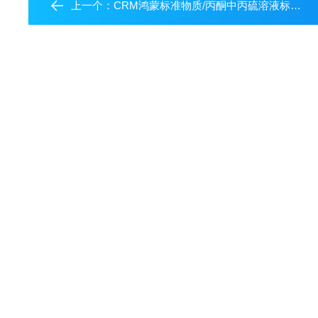
上一个：
CRM鸿蒙标准物质/丙酮中丙硫溶液标准物质100μg/mL1mL