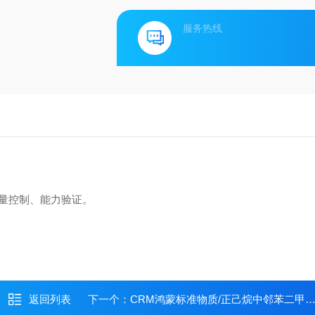
服务热线
量控制、能力验证。
返回列表
下一个：
CRM鸿蒙标准物质/正己烷中邻苯二甲酸二己酯溶液标准物质(DNHP)1000ug/mL5mL