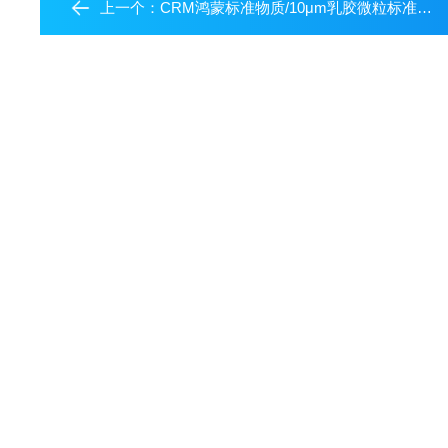
上一个：
CRM鸿蒙标准物质/10μm乳胶微粒标准物质GBW09703（液体颗粒计数器检定用JJG1061)-2000粒/mL-100mL