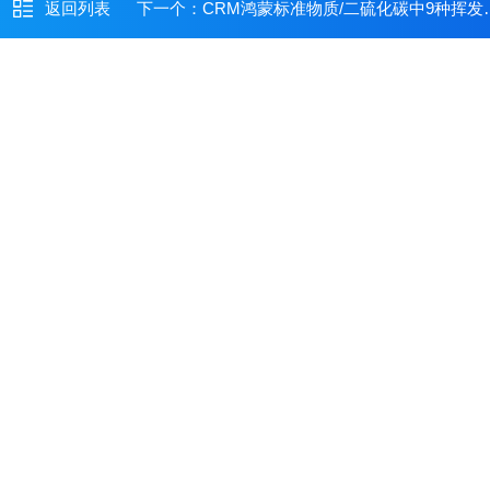
返回列表
下一个：
CRM鸿蒙标准物质/二硫化碳中9种挥发性有机物(TVOC)（气相色谱法测定TVOC）（苯、甲苯、乙苯、邻二甲苯、间二甲苯、对二甲苯、苯乙烯、正十一烷、乙酸丁酯）