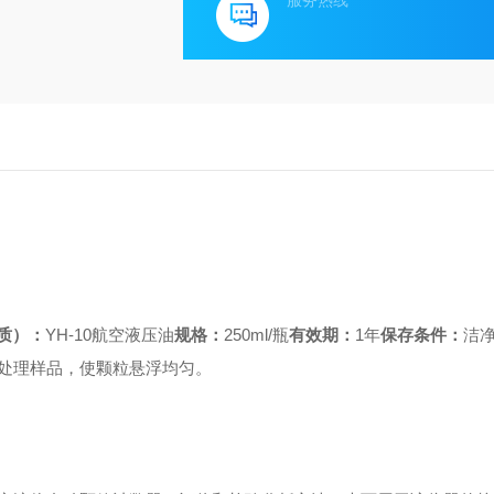
服务热线
质）：
YH-10航空液压油
规格：
250ml/瓶
有效期：
1年
保存条件：
洁
处理样品，使颗粒悬浮均匀。