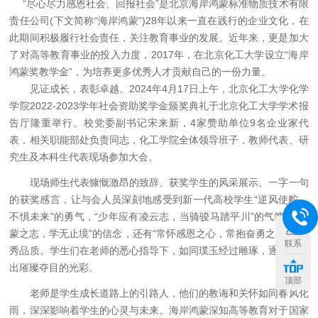
“
尽心尽力感恩社会、回报社会
”
是北京海岸鸿蒙标准物质技术有限
责任公司
(
下文简称
“
海岸鸿蒙
”)28
年以来一直在践行的企业文化，在
此期间积极履行社会责任，关注教育事业的发展。近年来，更是加大
了对高等教育事业的投入力度，
2017
年，在北京化工大学设立
“
海岸
鸿蒙奖教学金
”
，为培养更多优秀人才贡献自己的一份力量。
见证成长，表彰卓越。
2024
年
4
月
17
日上午，北京化工大学化学
学院
2022-2023
学年社会资助奖学金颁奖典礼于北京化工大学学术报
告厅隆重举行。校党委副书记宋来新，
4
家赞助单位
9
名企业家代
表，相关职能部处负责同志，化工学院全体领导班子，教师代表、研
究生及本科生代表现场参加大会。
现场师生代表慷慨激昂的致辞、获奖学生的风采展示、一字一句
的获奖感言，让与会人员深刻地感受到新一代高校学生
“
逆风使舵，
不惧未来
”
的勇气，
“
少年应有凌云志，当骑骏马踏平川
”
的气魄，
“
鸿
蒙之志，学无止境
”
的信念，还有
“
常怀感恩之心，常抱奋勇之志
”
的优
联系
秀品质。学生们在老师的悉心指导下，如同璞玉经过雕琢，逐渐展现
出璀璨夺目的光彩。
顶部
老师是学生成长道路上的引路人，他们的教诲和关怀如同春风化
雨，深深影响着学生的心灵与未来。海岸鸿蒙深知高等教育对于国家