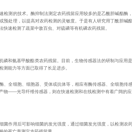
速检测的技术。酶抑制法测定农药残留应用较多的是乙酰胆碱酯酶
或预处理，以提高对农药检测的灵敏度。于是有人研究用丁酰胆碱
法快速检测了蔬菜中敌百虫、对硫磷等有机磷农药残留。
机磷和氨基甲酸酯类农药残留。目前，生物传感器法的研制与应用
检测能力等方面已取得了长足进步。
酶、全细胞、细胞器、受体或抗体等，相应有酶传感器、全细胞传
产
物
—
—
光导纤维传感器，则在快速检测和在线检测中有着广阔的应
细菌作用后可影响细菌的发光强度，通过细菌发光强度，以检测农
蝇的死亡率测定农药残留量。