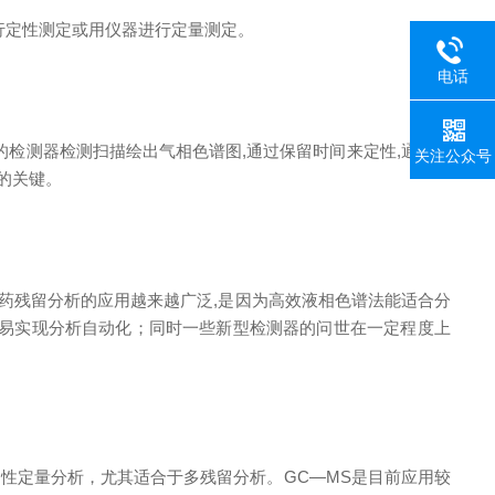
行定性测定或用仪器进行定量测定。
电话
的检测器检测扫描绘出气相色谱
图
,
通过保留时间来定
性
,
通过峰
关注公众号
的关键。
药残留分析的应用越来越广
泛
,
是因为高效液相色谱法能适合分
易实现分析自动化；同时一些新型检测器的问世在一定程度上
定性定量分析，尤其适合于多残留分析
。
G
C
—
M
S
是目前应用较