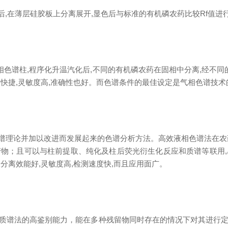
后
,
在薄层硅胶板上分离展
开
,
显色后与标准的有机磷农药比
较
R
f
值进
相色谱
柱
,
程序化升温汽化
后
,
不同的有机磷农药在固相中分
离
,
经不同
便快
捷
,
灵敏度
高
,
准确性也好。而色谱条件的最佳设定是气相色谱技术
谱理论并加以改进而发展起来的色谱分析方法。高效液相色谱法在农
产物；且可以与柱前提取、纯化及柱后荧光衍生化反应和质谱等联
用
,
仅分离效能
好
,
灵敏度
高
,
检测速度
快
,
而且应用面广。
质谱法的高鉴别能力，能在多种残留物同时存在的情况下对其进行