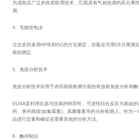
为成熟且广泛的色质联用技术，它既具有气相色谱的高分离
测。
4
、毛细管电
泳
过去农药多
用
HPI
E
和
G
C
的方法测定，但最近可
用
C
E
分离测
留的测定。
5
、免疫分析技
术
免疫分析技术应用于农药残留检测方面的有放射免疫分析和酶
ELIS
A
是利用抗原与抗体的特异性、可逆性结合反应为基础的
药、兽药残
留
(
如氯霉
素
)
、真菌毒素等的分析检测上。作为一
品进行定量和确证还需要其他的分析方法。
6
、酶抑制法