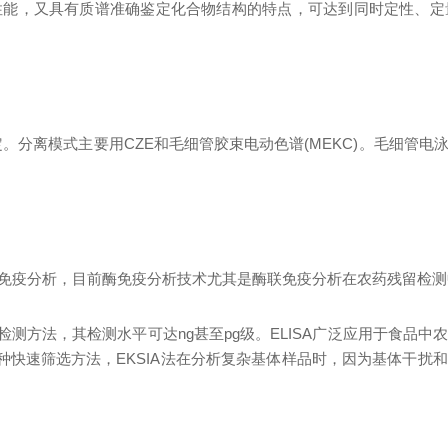
性能，又具有质谱准确鉴定化合物结构的特点，可达到同时定性、定
定。分离模式主要
用
CZ
E
和毛细管胶束电动色
谱
(MEKC
)
。毛细管电
免疫分析，目前酶免疫分析技术尤其是酶联免疫分析在农药残留检测
检测方法，其检测水平可
达
n
g
甚
至
p
g
级
。
ELIS
A
广泛应用于食品中
种快速筛选方法
，
EKSI
A
法在分析复杂基体样品时，因为基体干扰和