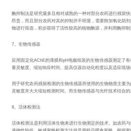
酶抑制法是研究最多且相对成熟的一种对部分农药进行残留快
昂贵，而且部分农药对其的抑制并不明显，需要附加氧化助剂
物进行筛选，初步获得了活性较高的植物酶源，并利用酶抑制
7
、生物传感器
应用固定
化
ACh
E
的薄膜
和
p
H
电极组装的生物传感器测定了有
量灵敏度、缩短响应时间、提高仪器自动化程度以及适应现场
用于研究农药残留检测的生物传感器所使用的生物物质主要为
灵敏度并大大缩短检测时间。而生物传感器与光纤技术结合的
8
、活体检测法
活体检测法是利用活体生物来进行生物测定的技术。如农药与
准确性较低。敏感家蝇检测方法就是用样品喂食家蝇，根据家