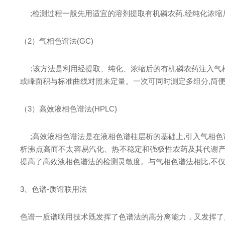
;
检测过程一般先用适宜的溶剂提取有机磷农
药
,
经纯化浓缩
（
2
）气相色谱
法
(
GC)
;
该方法是利用经提取、纯化、浓缩后的有机磷农药注入气
或峰面积与标准曲线对照来定量。一次可同时测定多组
分
,
简
（
3
）高效液相色谱
法
(
HPLC)
;
高效液相色谱法是在液相色谱柱层析的基础
上
,
引入气相色
析沸点高而不太容易汽化、热不稳定和强极性农药及其代谢
提高了高效液相色谱法的检测灵敏度。与气相色谱法相
比
,
不
3
、色
谱
-
质谱联用法
色谱一质谱联用技术既发挥了色谱法的高分离能力，又发挥了